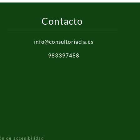
Contacto
info@consultoriacla.es
983397488
ón de accesibilidad