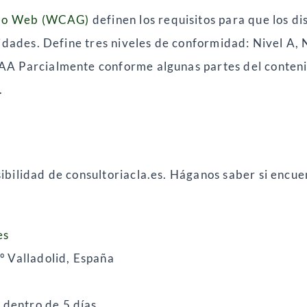
nido Web (WCAG)
definen los requisitos para que los d
idades. Define tres niveles de conformidad: Nivel A, 
AA Parcialmente conforme algunas partes del conten
.
ilidad de consultoriacla.es. Háganos saber si encuen
es
3º Valladolid, España
dentro de 5 días.