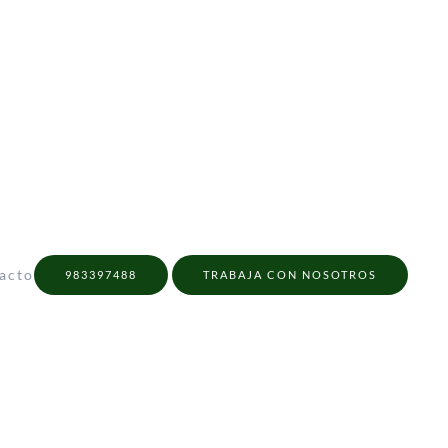
acto
983397488
TRABAJA CON NOSOTROS